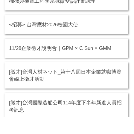
機械與機電工程學系誠徵雙語計畫助理
<招募> 台灣應材2026校園大使
11/28企業徵才說明會｜GPM × C Sun × GMM
[徵才]台灣人材ネット_第十八屆日本企業就職博覽
會線上徵才活動
[徵才]台灣國際造船公司114年度下半年新進人員招
考訊息
[徵才] [鴻海科技集團-鴻佰公司徵才(F次集團)] 機構