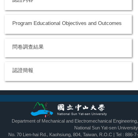
Program Educational Objectives and Outcomes
問卷調查結果
認證簡報
Department of Mechanical and Electromechanical Engineering,
National Sun Yat-sen University
No. 70 Lien-hai Rd., Kaohsiung, 804, Taiwan, R.O.C | Tel : 886-7-