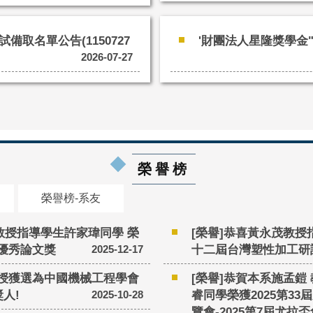
備取名單公告(1150727
'財團法人星隆獎學金"
2026-07-27
榮譽榜
榮譽榜-系友
教授指導學生許家瑋同學 榮
[榮譽]恭喜黃永茂教授
優秀論文獎
十二屆台灣塑性加工研
2025-12-17
授獲選為中國機械工程學會
[榮譽]恭賀本系施孟鎧
人!
睿同學榮獲2025第3
2025-10-28
覽會-2025第7屆尤拉