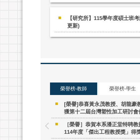
【研究所】115學年度碩士班考試
更新)
榮譽榜-教師
榮譽榜-學生
年「特聘教授(學術
[榮譽]恭喜黃永茂教授、胡龍豪
獲第十二屆台灣塑性加工研討會
2025-08-12
［榮譽］恭賀本系潘正堂特聘教
114年度「傑出工程教授獎」得獎
2025-08-01