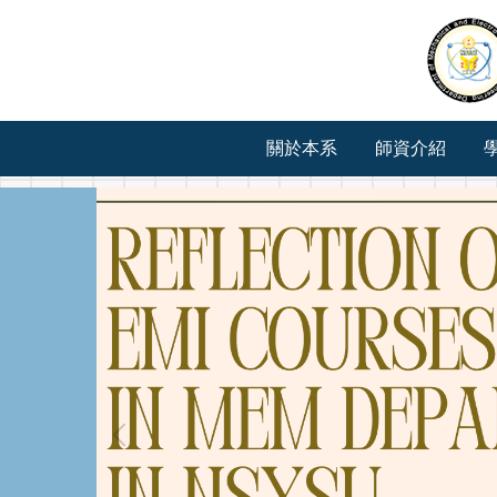
跳
到
主
要
內
容
關於本系
師資介紹
區