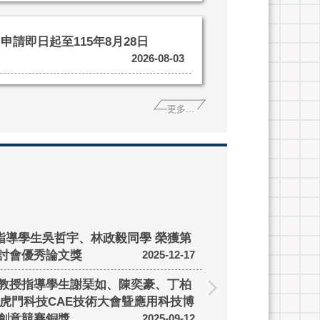
申請即日起至115年8月28日
2026-08-03
更多...
指導學生吳哲宇、林政毅同學 榮獲第
[榮譽]恭賀機
討會優秀論文獎
湘婷參加202
2025-12-17
 教授指導學生謝琹如、陳奕豪、丁柏
3屆虎門科技CAE技術大會曁應用科技博
【恭賀】本系蔡
盃創意競賽銅獎
2025-09-12