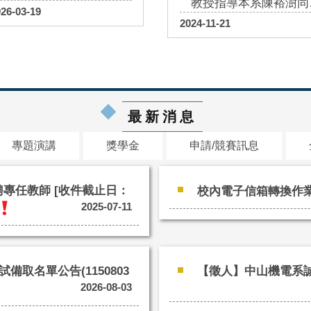
教授指導本系陳裕澍同
檢測技術升級
026-03-19
榮獲2024中國機械工程
2024-11-21
學會 第四十一屆全國
術研討會曁學生論文發
競賽 第二名
最新消息
專題演講
獎學金
申請/競賽訊息
聘專任教師 [收件截止日：
校內電子信箱轉換作
2025-07-11
備取名單公告(1150803
【徵人】中山機電系
2026-08-03