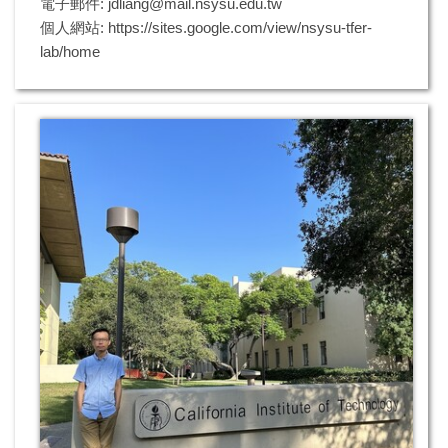
電子郵件: jdliang@mail.nsysu.edu.tw
個人網站:
https://sites.google.com/view/nsysu-tfer-
lab/home