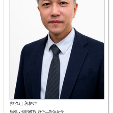
熱流組-郭振坤
職稱：特聘教授 兼任工學院院長