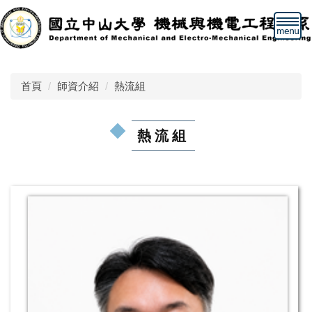
跳
到
主
要
內
首頁
師資介紹
熱流組
容
區
熱流組