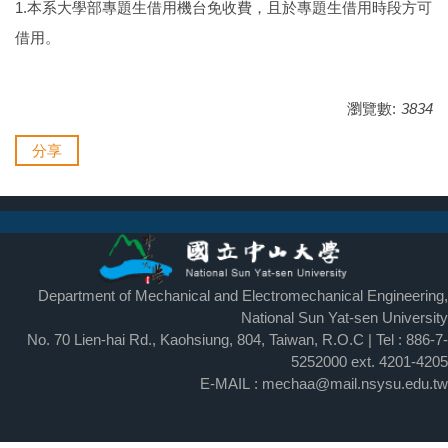
1.本系大學部專題生借用機台免收費，且於專題生借用時段方可
借用。
瀏覽數:
3834
分享
Department of Mechanical and Electromechanical Engineering,
National Sun Yat-sen University
No. 70 Lien-hai Rd., Kaohsiung, 804, Taiwan, R.O.C | Tel : 886-7-
5252000 ext.
4201-4205
E-MAIL : mechaa@mail.nsysu.edu.tw