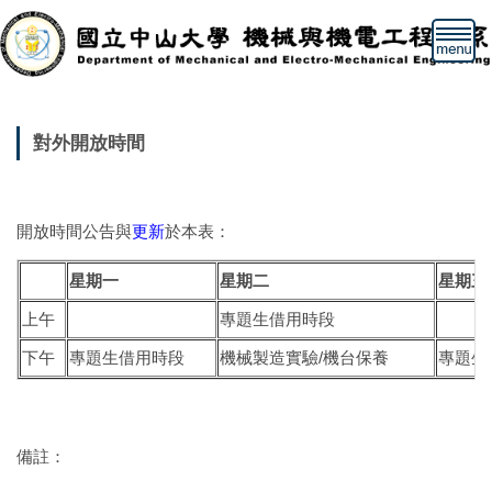
跳
到
主
要
內
容
對外開放時間
區
開放時間公告與
更新
於本表：
星期一
星期二
星期三
上午
專題生借用時段
下午
專題生借用時段
機械製造實驗/機台保養
專題生
備註：