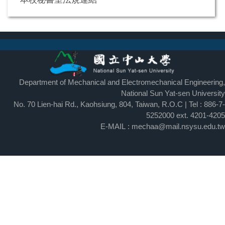
Department of Mechanical and Electromechanical Engineering,
National Sun Yat-sen University
No. 70 Lien-hai Rd., Kaohsiung, 804, Taiwan, R.O.C | Tel : 886-7-
5252000 ext.
4201-4205
E-MAIL : mechaa@mail.nsysu.edu.tw