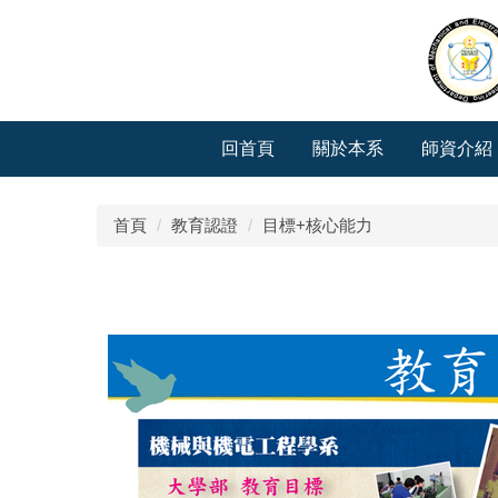
跳
到
主
要
內
容
回首頁
關於本系
師資介紹
區
首頁
教育認證
目標+核心能力