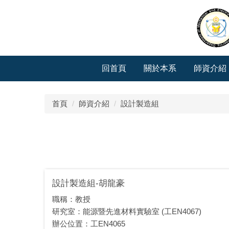
跳
到
主
要
內
容
回首頁
關於本系
師資介紹
區
首頁
師資介紹
設計製造組
設計製造組-胡龍豪
職稱：教授
研究室：能源暨先進材料實驗室 (工EN4067)
辦公位置：工EN4065