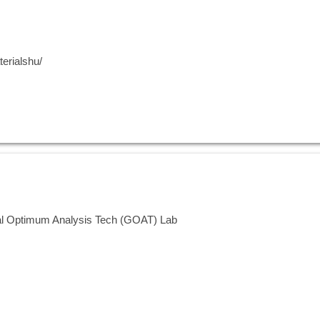
erialshu/
mum Analysis Tech (GOAT) Lab