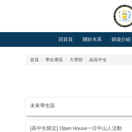
跳
到
主
要
內
容
回首頁
關於本系
師資介紹
區
首頁
學生專區
大學部
給高中生
未來學生區
[高中生限定] Open House一日中山人活動