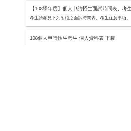
【108學年度】個人申請招生面試時間表、考
考生請參見下列附檔之面試時間表、考生注意事項。
108個人申請招生考生 個人資料表 下載
請考生依格式填寫，限提供高中期間資料，可調整字
108個人申請招生第二階段甄試須知
108個人申請第二階段選才標準
未來機電系大學部新鮮人問答