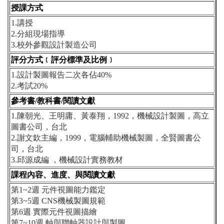
授課方式
1.講授
2.分組現場指導
3.校外參觀設計製造公司
評分方式﹝評分標準及比例﹞
1.設計製圖報告二次各佔40%
2.考試20%
參考書/教科書/閱讀文獻
1.陳朝光、王明庸、黃泰翔，1992，機械設計製圖，高立
圖書公司，台北
2.謝文欽主編，1999，電腦輔助機械製圖，全賢圖書公
司，台北
3.邱源成編 ，機械設計實務教材
課程內容、進度、與閱讀文獻
第1~2週 元件視圖能力鑑定
第3~5週 CNS機械製圖規範
第6週 實際元件視圖描繪
第7~10週 軸與聯軸器設計與製圖