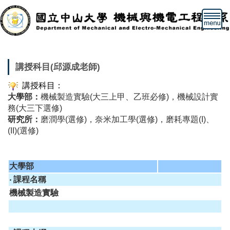
跳
到
主
要
內
容
講授科目(邱源成老師)
區
講授科目：
大學部：
機械製造實驗(大三上甲、乙班必修)，機械設計實
務(大三下選修)
研究所：
磨潤學(選修)，奈米加工學(選修)，磨耗專題(I)、
(II)(選修)
大學部
‧ 課程名稱
機械製造實驗