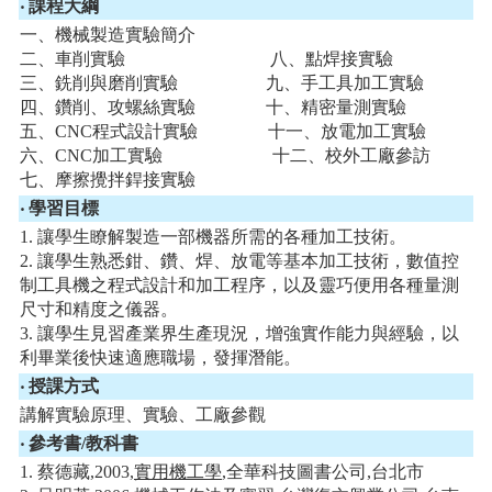
‧ 課程大綱
一、機械製造實驗簡介
二、車削實驗 八、點焊接實驗
三、銑削與磨削實驗 九、手工具加工實驗
四、鑽削、攻螺絲實驗 十、精密量測實驗
五、CNC程式設計實驗 十一、放電加工實驗
六、CNC加工實驗 十二、校外工廠參訪
七、摩擦攪拌銲接實驗
‧ 學習目標
1. 讓學生瞭解製造一部機器所需的各種加工技術。
2. 讓學生熟悉鉗、鑽、焊、放電等基本加工技術，數值控
制工具機之程式設計和加工程序，以及靈巧便用各種量測
尺寸和精度之儀器。
3. 讓學生見習產業界生產現況，增強實作能力與經驗，以
利畢業後快速適應職場，發揮潛能。
‧ 授課方式
講解實驗原理、實驗、工廠參觀
‧ 參考書/教科書
1. 蔡德藏,2003,
實用機工學
,全華科技圖書公司,台北市