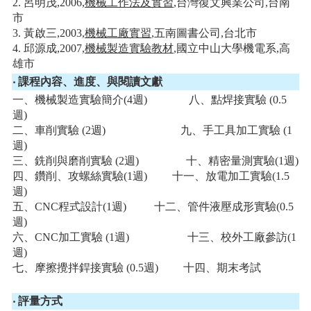
2. 呂明茂,2006,
機械工作法及實習
,台灣復文興業公司,台南
市
3. 黃啟三,2003,
機械工廠實習
,五南圖書公司,台北市
4. 邱源成,2007,
機械製造實驗教材
,國立中山大學機電系,高
雄市
‧ 課程內容、進度、與閱讀文獻
一、機械製造實驗簡介(4週) 八、點焊接實驗 (0.5
週)
二、車削實驗 (2週) 九、手工具加工實驗 (1
週)
三、銑削與磨削實驗 (2週) 十、精密量測實驗(1週)
四、鑽削、攻螺絲實驗(1週) 十一、放電加工實驗(1.5
週)
五、CNC程式設計(1週) 十二、管件液壓成形實驗(0.5
週)
六、CNC加工實驗 (1週) 十三、校外工廠參訪(1
週)
七、摩擦攪拌銲接實驗 (0.5週) 十四、期末考試
‧ 評量方式