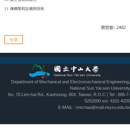
11. 煉鋼製程設備與技術
瀏覽數:
2482
分享
Department of Mechanical and Electromechanical Engineering,
National Sun Yat-sen University
No. 70 Lien-hai Rd., Kaohsiung, 804, Taiwan, R.O.C | Tel : 886-7-
5252000 ext.
4201-4205
E-MAIL : mechaa@mail.nsysu.edu.tw