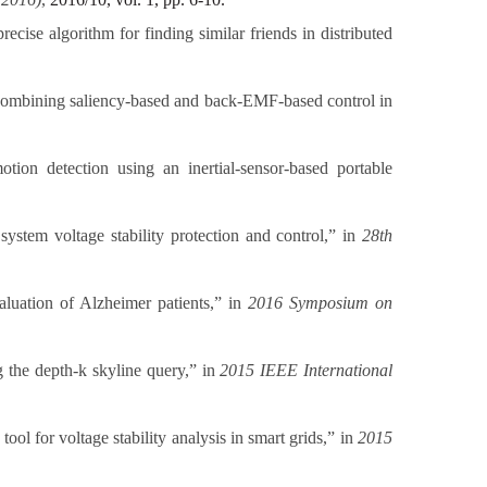
ecise algorithm for finding similar friends in distributed
 combining saliency-based and back-EMF-based control in
tion detection using an inertial-sensor-based portable
stem voltage stability protection and control,” in
28th
aluation of Alzheimer patients,” in
2016
Symposium on
g the depth-k skyline query,
”
in
2015
IEEE International
ool for voltage stability analysis in smart grids,” in
2015