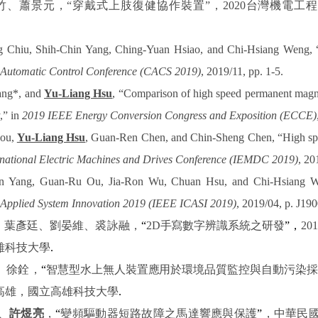
竹、蕭景元，
“
穿戴式上肢復健協作裝置
”
，
2020
台灣機電工程
Chiu, Shih-Chin Yang, Ching-Yuan Hsiao, and Chi-Hsiang Weng, “De
l Automatic Control Conference (CACS 2019)
, 2019/11, pp. 1-5.
ang*, and
Yu-Liang Hsu
, “Comparison of high speed permanent magn
,” in
2019 IEEE Energy Conversion Congress and Exposition (ECCE)
hou,
Yu-Liang Hsu
, Guan-Ren Chen, and Chin-Sheng Chen, “High sp
national Electric Machines and Drives Conference (IEMDC 2019)
, 20
in Yang, Guan-Ru Ou, Jia-Ron Wu, Chuan Hsu, and Chi-Hsiang Wen
 Applied System Innovation 2019 (IEEE ICASI 2019)
, 2019/04, p. J19
、葉彥廷、劉晏維、裘詠融，
“
2D
手寫數字辨識系統之研發
”
，
201
雄科技大學
.
、徐銓，
“
智慧型水上無人裝置應用於環境品質監控與自動污染
高雄，國立高雄科技大學
.
、
許煜亮
，
“
變頻驅動器短路故障之馬達響應與保護
”
，中華民