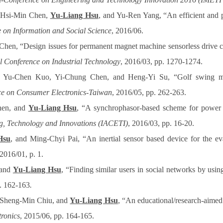
 Hsi-Min Chen
,
Yu-Liang Hsu
, and Yu-Ren Yang, “An efficient and pr
 on Information and Social Science
, 2016/06.
 Chen
, “Design issues for permanent magnet machine sensorless drive
l Conference on Industrial Technology
, 2016/03, pp. 1270-1274.
, Yu-Chen Kuo, Yi-Chung Chen, and Heng-Yi Su
, “Golf swing mo
ce on Consumer Electronics-Taiwan
, 2016/05, pp. 262-263.
hen, and
Yu-Liang Hsu
, “A synchrophasor-based scheme for power sy
g, Technology and Innovations (IACETI)
, 2016/03, pp. 16-20.
Hsu
, and Ming-Chyi Pai, “An inertial sensor based device for the ev
 2016/01, p. 1.
 and
Yu-Liang Hsu
,
“
Finding similar users in social networks by usin
p. 162-163
.
 Sheng-Min Chiu, and
Yu-Liang Hsu
, “An educational/research-aimed t
ronics
, 2015/06, pp. 164-165.