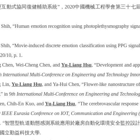
型互動式協同復健輔助系統
”
，
2020
中國機械工程學會第三十七
Shih, “Human emotion recognition using photoplethysmography signa
ih, “Movie-induced discrete emotion classification using PPG signals
20/10, p. 1.
g Chen, Wei-Cheng Chen, and
Yu-Liang Hsu
, “Development and appl
h International Multi-Conference on Engineering and Technology Inn
g Lin,
Yu-Liang Hsu
, and Ya-Hui Chen, “Flower-like nanostructure
,” in 9
th International Multi-Conference on Engineering and Technol
en, Chih-En Kuo, and
Yu-Liang Hsu
, “The cerebrovascular response 
 IEEE Eurasia Conference on IOT, Communication and Engineering
，
“
智慧型軌道動態感測系統
應用於廠房自動化環境安全監控設
國立勤益科技大學
.