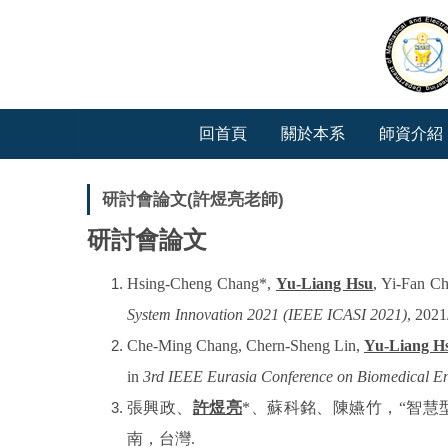
跳
到
主
要
內
容
回首頁
關於本系
師資介紹
區
研討會論文(許煜亮老師)
研討會論文
Hsing-Cheng Chang*,
Yu-Liang Hsu
, Yi-Fan Ch
System Innovation 2021 (IEEE ICASI 2021)
, 2021
Che-Ming Chang, Chern-Sheng Lin,
Yu-Liang H
in
3rd IEEE Eurasia Conference on Biomedical En
張興政、
許煜亮
*
、蘇科銘、陳嬿竹
，
“
智慧
南，台灣
.