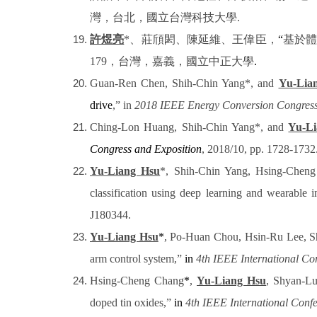
灣，台北，國立台灣科技大學
.
許煜亮
*
、莊頎閎、陳延維、王偉臣
，
“
基於
179
，台灣，嘉義，國立中正大學
.
Guan-Ren Chen, Shih-Chin Yang*, and
Yu-Lia
drive
,” in
2018 IEEE Energy Conversion Congress
Ching-Lon Huang, Shih-Chin Yang*, and
Yu-L
Congress and Exposition
, 2018/10, pp. 1728-1732
Yu-Liang Hsu
*, Shih-Chin Yang, Hsing-Cheng
classification using deep learning and wearable i
J180344.
Yu-Liang Hsu
*
, Po-Huan Chou, Hsin-Ru Lee, Sh
arm control system,”
in
4th IEEE International Co
Hsing-Cheng Chang
*
,
Yu-Liang Hsu
, Shyan-Lu
doped tin oxides,”
in
4th IEEE International Conf