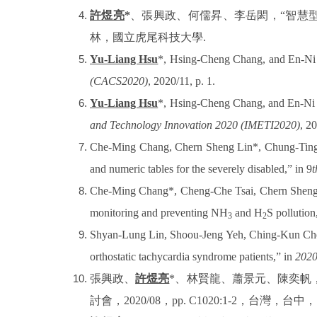
許煜亮
*
、張興政
、何儒昇、李岳閎，
“
智慧
林，國立虎尾科技大學
.
Yu-Liang Hsu
*, Hsing-Cheng Chang, and En-Ni 
(CACS2020)
, 2020/11, p. 1.
Yu-Liang Hsu
*, Hsing-Cheng Chang, and En-Ni Sh
and Technology Innovation 2020 (IMETI2020)
, 20
Che-Ming Chang, Chern Sheng Lin*, Chung-Tin
and numeric tables for the severely disabled,” in 9
t
Che-Ming Chang*, Cheng-Che Tsai, Chern Shen
monitoring and preventing NH
and H
S pollution
3
2
Shyan-Lung Lin, Shoou-Jeng Yeh, Ching-Kun Ch
orthostatic tachycardia syndrome patients,” in
2020
張興政、
許煜亮
*
、林賢龍、蕭景元、陳奕帆
討會，
2020/08
，
pp. C1020:1-2
，台灣，台中，