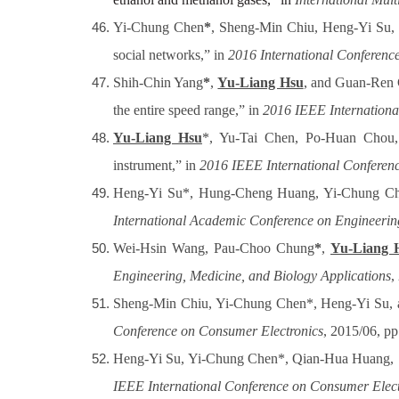
Yi-Chung Chen
*
, Sheng-Min Chiu, Heng-Yi Su,
social networks,” in
2016 International Conference
Shih-Chin Yang
*
,
Yu-Liang Hsu
, and Guan-Ren
the entire speed range,” in
2016 IEEE Internationa
Yu-Liang Hsu
*, Yu-Tai Chen, Po-Huan Chou
instrument,” in
2016 IEEE International Conferen
Heng-Yi Su*, Hung-Cheng Huang, Yi-Chung C
International Academic Conference on Engineerin
Wei-Hsin Wang, Pau-Choo Chung
*
,
Yu-Liang 
Engineering, Medicine, and Biology Applications
,
Sheng-Min Chiu, Yi-Chung Chen*, Heng-Yi Su,
Conference on Consumer Electronics
, 2015/06, p
Heng-Yi Su, Yi-Chung Chen*, Qian-Hua Huang,
IEEE International Conference on Consumer Elect