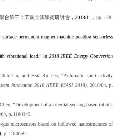
學會第三十五屆全國學術研討會
，
2018/11
，
pp. 178-
r surface permanent magnet machine position sensorless
th vibrational load
,”
in
2018 IEEE Energy Conversion
ih Lin, and Hsin-Ru Lee, “Automatic sport activity
System Innovation 2018 (IEEE ICASI 2018)
, 2018/04, p.
n, “Development of an inertial-sensing-based robotic
/04, p. J180345.
-gas microsensors based on hollowed nanostructures of
4, p. J180659.