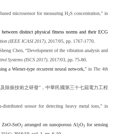
-based microsensor for measuring H
S concentration,” in
2
between distinct physical fitness norms and their ECG
ation (IEEE ICASI 2017)
, 2017/05, pp. 1767-1770.
heng Chen, “Development of the vibration analysis and
trol Systems (ISCS 2017)
, 2017/03, pp. 75-80.
ng a Wiener-type recurrent neural network
,
” in
The 4th
析及除振技術之研發
”
，中華民國第三十七屆電力工程
istributed sensor for detecting heavy metal ions,” in
of ZnO-SnO
arranged on nanoporous Al
O
for sensing
2
2
3
 2016)
,
2016/10, vol. 1, pp. 6-10.