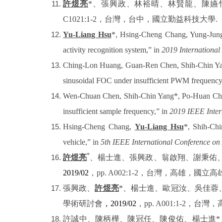
許煜亮
*
、張興政、林裕晴、林賢龍、陳嬿
C1021:1-2
，台灣，台中，國立勤益科技大學
.
Yu-Liang Hsu
*, Hsing-Cheng Chang, Yung-Jung 
activity recognition system,” in
2019 Internationa
Ching-Lon Huang, Guan-Ren Chen, Shih-Chin Y
sinusoidal FOC under insufficient PWM frequency
Wen-Chuan Chen, Shih-Chin Yang*, Po-Huan C
insufficient sample frequency,” in
2019 IEEE Inter
Hsing-Cheng Chang,
Yu-Liang Hsu
*, Shih-Ch
vehicle,” in
5th IEEE International Conference on
*
許煜亮
、楊士進、張興政、翁啟翔、謝秉佑
2019/02
，
pp. A002:1-2
，台灣，高雄，國立高
張興政、
許煜亮
*
、楊士進、歐冠汝、吳佳蓉
學術研討會
，
2019/02
，
pp. A001:1-2
，台灣，
許誠中、陳柄樺、陳冠任、陳俊佑、楊士進
*