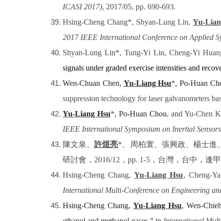
ICASI 2017)
, 2017/05, pp. 690-693.
Hsing-Cheng Chang*,
Shyan-Lung Lin,
Yu-Lian
2017 IEEE International Conference on Applied 
Shyan-Lung Lin*, Tung-Yi Lin, Cheng-Yi Hua
signals under graded exercise intensities and recov
Wen-Chuan Chen,
Yu-Liang Hsu
*
, Po-Huan Ch
suppression technology for laser galvanometers bas
Yu-Liang Hsu
*
, Po-Huan Chou
, and Yu-Chen K
IEEE International Symposium on Inertial Sensor
陳文泉、
許煜亮
*
、周柏寰、張興政、楊士進
研討會，
2016/12
，
pp. 1-5
，台灣，台中，逢甲
Hsing-Cheng Chang,
Yu-Liang Hsu
, Cheng-Yan
International Multi-Conference on Engineering a
Hsing-Cheng Chang,
Yu-Liang Hsu
, Wen-Chie
ethanol and methanol gases,” in
International Mul