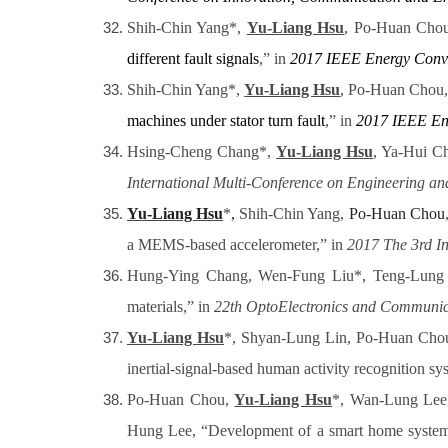
Shih-Chin Yang*,
Yu-Liang Hsu
, Po-Huan Chou
different fault signals
,” in
2017 IEEE Energy Conve
Shih-Chin Yang*,
Yu-Liang Hsu
, Po-Huan Chou
machines under stator turn fault
,” in
2017 IEEE Ene
Hsing-Cheng Chang*,
Yu-Liang Hsu
, Ya-Hui C
International Multi-Conference on Engineering a
Yu-Liang Hsu
*
,
Shih-Chin Yang,
Po-Huan Chou
a MEMS-based accelerometer,” in
2017 The 3rd In
Hung-Ying Chang, Wen-Fung Liu*, Teng-Lung
materials,” in
22th OptoElectronics and Communi
Yu-Liang Hsu
*, Shyan-Lung Lin, Po-Huan Chou,
inertial-signal-based human activity recognition sy
Po-Huan Chou,
Yu-Liang Hsu
*, Wan-Lung Lee
Hung Lee, “Development of a smart home system 