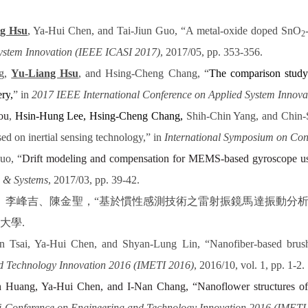
g Hsu
, Ya-Hui Chen, and Tai-Jiun Guo, “A metal-oxide doped SnO
2
System Innovation (IEEE ICASI 2017)
, 2017/05, pp. 353-356.
ng,
Yu-Liang Hsu
, and Hsing-Cheng Chang,
“
The comparison study 
ery
,
” in
2017 IEEE International Conference on Applied System Innov
ou
,
Hsin-Hung Lee, Hsing-Cheng Chang,
Shih-Chin Yang, and Chin-S
ed on inertial sensing technology,” in
International Symposium on Con
uo, “
Drift modeling and compensation for MEMS-based gyroscope usi
s & Systems
, 2017/03, pp. 39-42.
、李峰吉、陳金聖，
“
基於慣性感測技術之雷射振鏡馬達振動分
大學
.
 Tsai, Ya-Hui Chen, and Shyan-Lung Lin, “Nanofiber-based brush-d
nd Technology Innovation 2016 (IMETI 2016)
, 2016/10, vol. 1, pp. 1-2.
h Huang, Ya-Hui Chen, and I-Nan Chang, “Nanoflower structures 
ti-Conference on Engineering and Technology Innovation 2016 (IMETI