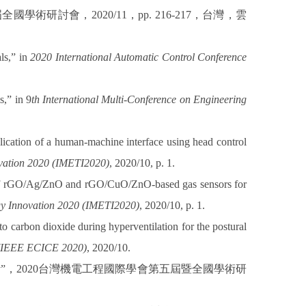
屆全國學術研討會，
2020/11
，
pp. 216-217
，台灣，雲
ls,” in
2020 International Automatic Control Conference
,” in 9
th International Multi-Conference on Engineering
ication of a human-machine interface using head control
ovation 2020 (IMETI2020)
, 2020/10, p. 1.
 of rGO/Ag/ZnO and rGO/CuO/ZnO-based gas sensors for
ogy Innovation 2020 (IMETI2020)
, 2020/10, p. 1.
to carbon dioxide during hyperventilation for the postural
 (IEEE ECICE 2020)
, 2020/10.
計
”
，
2020
台灣機電工程國際學會第五屆暨全國學術研