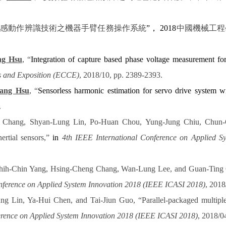
體感動作辨識技術之機器手臂任務操作系統
”
，
2018
中國機械工程
ng Hsu
, “
Integration of capture based phase voltage measurement fo
 and Exposition (ECCE)
, 2018/10, pp. 2389-2393.
iang Hsu
, “
Sensorless harmonic estimation for servo drive system wi
.
 Chang, Shyan-Lung Lin, Po-Huan Chou, Yung-Jung Chiu, Chun-Ch
nertial sensors,”
in
4th IEEE International Conference on Applied 
ih-Chin Yang, Hsing-Cheng Chang, Wan-Lung Lee, and Guan-Ting Che
nference on Applied System Innovation 2018 (IEEE ICASI 2018)
, 2018
ng Lin, Ya-Hui Chen, and Tai-Jiun Guo, “Parallel-packaged multiple
erence on Applied System Innovation 2018 (IEEE ICASI 2018)
, 2018/0