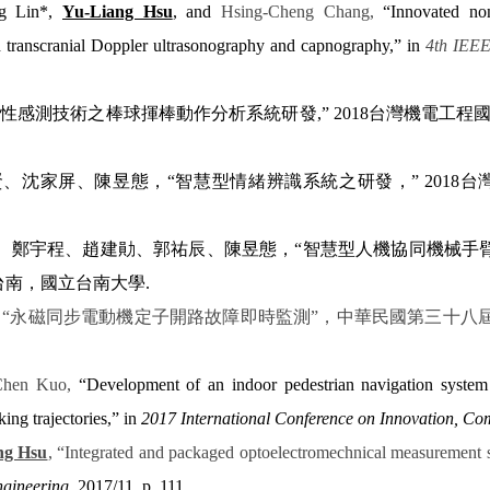
ng Lin*,
Yu-Liang Hsu
, and
Hsing-Cheng Chang,
“Innovated no
h transcranial Doppler ultrasonography and capnography,” in
4th IEEE
性感測技術之棒球揮棒動作分析系統研發
,” 2018
台灣機電工程
賢、沈家屏、陳昱態，
“
智慧型情緒辨識系統之研發，
” 2018
台
、鄭宇程、趙建勛、郭祐辰、陳昱態，
“
智慧型人機協同機械手
台南，國立台南大學
.
，
“
永磁同步電動機定子開路故障即時監測
”
，中華民國第三十八
Chen Kuo,
“
Development of an indoor pedestrian navigation system 
ing trajectories,
”
in
2017 International Conference on Innovation, C
ng Hsu
, “Integrated and packaged optoelectromechnical measurement s
ngineering
, 2017/11, p. 111.