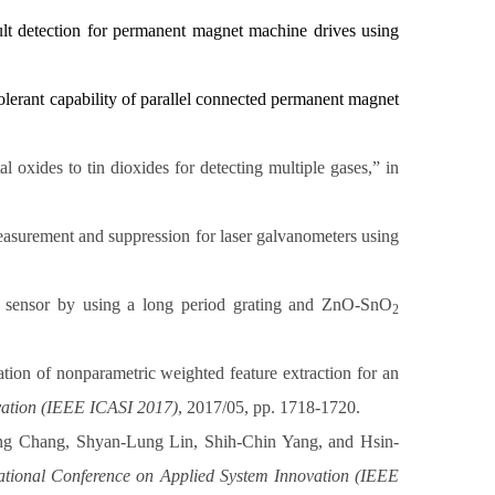
lt detection for permanent magnet machine drives using
tolerant capability of parallel connected permanent magnet
 oxides to tin dioxides for detecting multiple gases,” in
easurement and suppression for laser galvanometers using
s sensor by using a long period grating and ZnO-SnO
2
n of nonparametric weighted feature extraction for an
vation (IEEE ICASI 2017)
, 2017/05, pp. 1718-1720.
g Chang, Shyan-Lung Lin, Shih-Chin Yang, and Hsin-
tional Conference on Applied System Innovation (IEEE