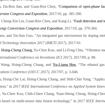
, Da-Ren Jian, and Guan-Ren Chen
, “
Comparison of open-phase fau
rsion Congress and Exposition
, 2017/10, pp. 385-390.
, Cheng-Xin Liu, Guan-Ren Chen, and Kang Li
, “
Fault detection and 
rgy Conversion Congress and Exposition
, 2017/10, pp. 379-384.
hen, and Tai-Jiun Guo
, “An integrated gas microsensor by doping metal
nd Technology Innovation 2017 (IMETI 2017)
, 2017/10.
,
Hsing-Cheng Chang,
Yu-Chen Kuo, and Li-Feng Chiu
, “Vibration m
ternational Conference on Inventions
(ICI 2017)
, 2017/09, p. 88.
 Wang, Hsing-Cheng Chang, and
Yu-Liang Hsu
, “The ethanol ga
cations Conference (OECC 2017)
, 2017/07, p. 3-046.
 Hung-Che Lai, Hsing-Cheng Chang, and Shih-Chin Yang, “Applicatio
stem,” in
2017 IEEE International Conference on Applied System Inno
, Yu-Chen Kuo, Chih-Chien Chang, Yuan-Sheng Cheng, Hsing-Chen
based on multi-sensor data fusion technology,” in
2017 IEEE Interna