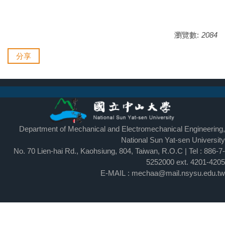
瀏覽數:
2084
分享
Department of Mechanical and Electromechanical Engineering,
National Sun Yat-sen University
No. 70 Lien-hai Rd., Kaohsiung, 804, Taiwan, R.O.C | Tel : 886-7-
5252000 ext.
4201-4205
E-MAIL : mechaa@mail.nsysu.edu.tw