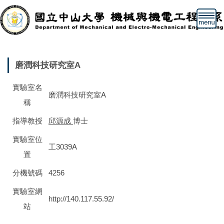
跳
到
主
要
內
容
磨潤科技研究室A
區
實驗室名
磨潤科技研究室A
稱
指導教授
邱源成
博士
實驗室位
工3039A
置
分機號碼
4256
實驗室網
http://140.117.55.92/
站