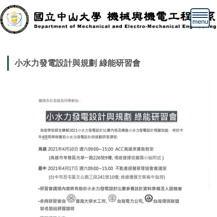
跳
到
主
要
內
容
小水力發電設計與規劃 綠能研習會
區