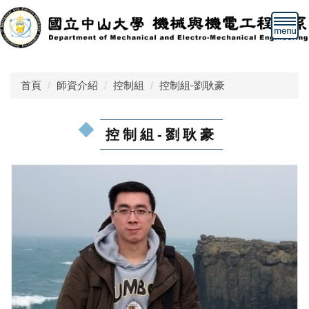
跳
到
主
要
內
首頁
師資介紹
控制組
控制組-劉耿豪
容
區
控制組-劉耿豪