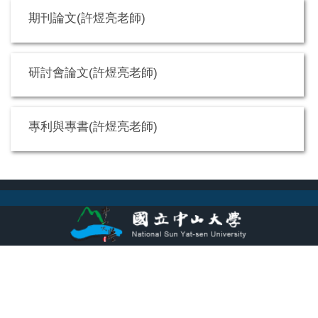
期刊論文(許煜亮老師)
研討會論文(許煜亮老師)
專利與專書(許煜亮老師)
Department of Mechanical and Electromechanical Engineering,
National Sun Yat-sen University
No. 70 Lien-hai Rd., Kaohsiung, 804, Taiwan, R.O.C | Tel : 886-7-
5252000 ext.
4201-4205
E-MAIL : mechaa@mail.nsysu.edu.tw