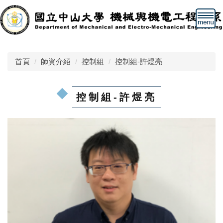
跳
到
主
要
內
首頁
師資介紹
控制組
控制組-許煜亮
容
區
控制組-許煜亮