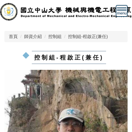
跳
到
主
要
內
首頁
師資介紹
控制組
控制組-程啟正(兼任)
容
區
控制組-程啟正(兼任)